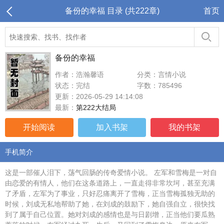
备份的幸福 目录 (共222章)
首页
备份的幸福
作者：浩瀚馨语
分类：言情小说
状态：完结
字数：785496
更新：2026-05-29 14:14:08
最新：
第222大结局
开始阅读
加入书架
我的书架
手机简介
这是一部催人泪下，荡气回肠的传奇爱情小说。 左军和雪梅是一对自
由恋爱的有情人，他们在这条道路上，一直走得非常坎坷，甚至充满
了矛盾，左军为了事业，只好忍痛离开了雪梅，正当雪梅孤独无助的
时候，刘成无私地帮助了她，在刘成的鼓励下，她自强自立，很快找
到了属于自己位置。她对刘成的感情也是与日剧增，正当他们要瓜熟