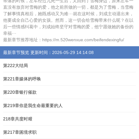
蒂落的时候，左军经过九死一生后，又回到了雪梅身边，原来左军一
直没有放弃对雪梅的爱，他之前所做的一切，都是为了雪梅，当雪梅
了解事情真相后，她既感动又为难···就在这时候，刘成主动退出来，
他要成全自己心爱的女孩。然而，这一切会给雪梅带来什么呢？在以
后一些情感纠葛中，刘成始终坚守对雪梅的爱，他宁愿做她的备份的
幸福···
最新章节推荐地址：https://m.520wenxue.com/beifendexingfu/
最新章节预览 更新时间：2026-05-29 14:14:08
第222大结局
第221章媒体的呼唤
第220章银行催款
第219章你是我生命最重要的人
218章共度时艰
第217章困境求职