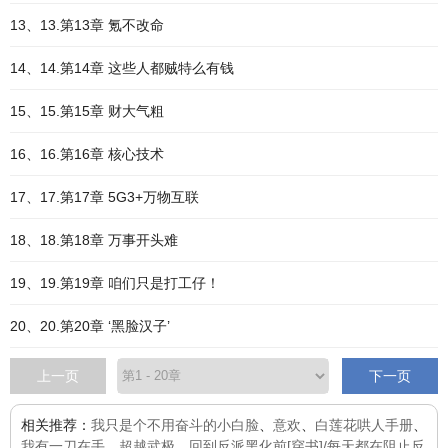
13、13.第13章 氪不改命
14、14.第14章 这些人都贼特么有钱
15、15.第15章 财大气粗
16、16.第16章 核心技术
17、17.第17章 5G3+万物互联
18、18.第18章 万事开头难
19、19.第19章 咱们只是打工仔！
20、20.第20章 ‘黑脸汉子’
上一页
下一页
相关推荐：
我只是个不用奋斗的小白脸
、
意欢
、
白莲花哄人手册
、
我有一刀在手
、
超越武极
、
回到反派黑化前[穿书]/每天都在阻止反