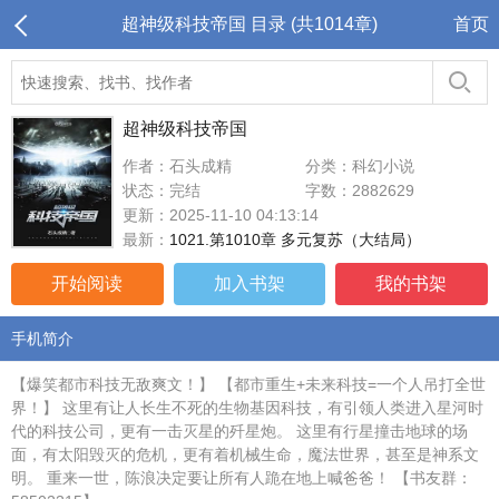
超神级科技帝国 目录 (共1014章)
首页
超神级科技帝国
作者：石头成精
分类：科幻小说
状态：完结
字数：2882629
更新：2025-11-10 04:13:14
最新：
1021.第1010章 多元复苏（大结局）
开始阅读
加入书架
我的书架
手机简介
【爆笑都市科技无敌爽文！】 【都市重生+未来科技=一个人吊打全世
界！】 这里有让人长生不死的生物基因科技，有引领人类进入星河时
代的科技公司，更有一击灭星的歼星炮。 这里有行星撞击地球的场
面，有太阳毁灭的危机，更有着机械生命，魔法世界，甚至是神系文
明。 重来一世，陈浪决定要让所有人跪在地上喊爸爸！ 【书友群：