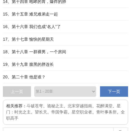
14、第十四章 咆哮的胃，爆炸的肺
15、第十五章 难兄难弟走一起
16、第十六章 我们也成“名人”了
17、第十七章 愉快的星期天
18、第十八章 一群裸男，一个房间
19、第十九章 腹黑的胖连长
20、第二十章 他是谁？
上一页
下一页
相关推荐：
斗破苍穹
、
诡秘之主
、
北宋穿越指南
、
花醉满堂
、
星
门：时光之主
、
望长天
、
帝国争霸
、
星空职业者
、
青叶事务所
、
全
职高手