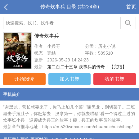
传奇炊事兵 目录 (共224章)
首页
传奇炊事兵
作者：小兵哥
分类：历史小说
状态：完结
字数：589510
更新：2026-05-29 14:24:23
最新：
第二百二十三章 炊事兵的传奇！【完结】
开始阅读
加入书架
我的书架
手机简介
”谢黑龙，营长就要来了，你马上加几个菜“ ”谢黑龙，别切菜了。三班
狙击手拉肚子，你赶紧去，没拿第一，你就去喂猪”看一个得过且过的
炊事班小兵，逆袭成为兵王的故事！额，兵王的炊事员的故事。
最新章节推荐地址：https://m.520wenxue.com/chuanqichuishibing/