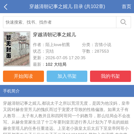
穿越清朝记事之媱儿 目录 (共102章)
首页
穿越清朝记事之媱儿
作者：陌上love初熏
分类：言情小说
状态：完结
字数：287553
更新：2026-07-05 17:20:35
最新：
102 大结局
开始阅读
加入书架
我的书架
手机简介
穿越清朝记事之媱儿,都说太子之所以荒淫无度，是因为他没妈，皇帝
又因对赫舍里芳儿的愧疚而过于宠爱才导致的性格偏激。如果太子有
人教导.....太子有人教并且和四阿哥同一个妈教导，那么结局会不会改
写。从赫舍里家生活了十三年要到皇宫进行养儿计划为了早去的姐姐
赫舍里瑶儿的任务任重道远。上至老小孩皇太后太后下至皇帝阿哥小