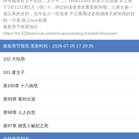
阿哥都喜欢太子从此二太子不二了164810355 群加入交流哦 本文将
于3月12日周3入（倒）V，倒过的读者请勿重复购买哦，入谢大家一
直以来的支持，也许会少一些读者 不过熏熏还是很感谢大家给我的鼓
励 --作者:陌上love初熏
最新章节推荐地址：
https://m.520wenxue.com/chuanyueqingchaojishizhiyaoer/
最新章节预览 更新时间：2026-07-05 17:20:35
102 大结局
101 废太子
第100章 十八病危
第99章 塞外出巡
第98章 人人自危
第97章 德贵人敏妃之死
全部章节列表