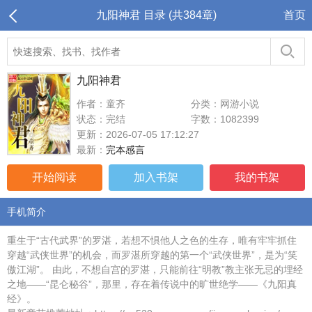
九阳神君 目录 (共384章)
首页
九阳神君
作者：童齐
分类：网游小说
状态：完结
字数：1082399
更新：2026-07-05 17:12:27
最新：
完本感言
开始阅读
加入书架
我的书架
手机简介
重生于“古代武界”的罗湛，若想不惧他人之色的生存，唯有牢牢抓住
穿越“武侠世界”的机会，而罗湛所穿越的第一个“武侠世界”，是为“笑
傲江湖”。 由此，不想自宫的罗湛，只能前往“明教”教主张无忌的埋经
之地——“昆仑秘谷”，那里，存在着传说中的旷世绝学——《九阳真
经》。