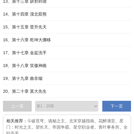
13、第十三章 辟邪剑谱
14、第十四章 漠北双熊
15、第十五章 晋升先天
16、第十六章 乾坤大挪移
17、第十七章 金盆洗手
18、第十八章 笑傲神曲
19、第十九章 曲非烟
20、第二十章 莫大先生
上一页
下一页
相关推荐：
斗破苍穹
、
诡秘之主
、
北宋穿越指南
、
花醉满堂
、
星
门：时光之主
、
望长天
、
帝国争霸
、
星空职业者
、
青叶事务所
、
全
职高手