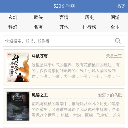
520文学网
书架
玄幻
武侠
言情
历史
网游
科幻
名著
其他
排行榜
全本
斗破苍穹
天蚕土豆
这里是属于斗气的世界，没有花俏艳丽的魔法，有
的，仅仅是繁衍到巅峰的斗气！小说人物等级制
度：斗者，斗师，大斗师，斗灵，斗王，斗皇，斗
宗，斗尊，斗圣，斗......
诡秘之主
爱潜水的乌贼
蒸汽与机械的浪潮中，谁能触及非凡？历史和黑暗
的迷雾里，又是谁在耳语？我从诡秘中醒来，睁眼
看见这个世界： 枪械，大炮，巨舰，飞空艇，差分
机；魔......