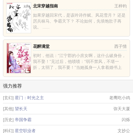
北宋穿越指南
王梓钧
如果穿越回宋代，是该吟诗作赋、风花雪月？ 还是
厉兵秣马、争霸天下？ 不论如何，先填饱肚子再
说。 ......
花醉满堂
西子情
初时，他说：“江宁郡的小庶女啊，这什么破身份，
我不娶！”见过后，他啧啧：“弱不禁风，不堪一
折，太弱了，我不要！”当她孤身一人拿着婚书上
门，他倚门而立......
强力推荐
[玄幻]
星门：时光之主
老鹰吃小鸡
[其他]
望长天
弥天大厦
[历史]
帝国争霸
闪烁
[科幻]
星空职业者
文抄公