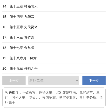
14、第十三章 神秘老人
15、第十四章 九华宗
16、第十五章 先天灵体
17、第十六章 青竹园
18、第十七章 金丝雀
19、第十八章月下剑舞
20、第十九章 丹药之争
上一页
下一页
相关推荐：
斗破苍穹
、
诡秘之主
、
北宋穿越指南
、
花醉满堂
、
星
门：时光之主
、
望长天
、
帝国争霸
、
星空职业者
、
青叶事务所
、
全
职高手