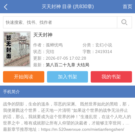
灭天封神 目录 (共830章)
首页
灭天封神
作者：孤蝉忧鸣
分类：玄幻小说
状态：完结
字数：2419314
更新：2026-07-05 17:02:28
最新：
第八百二十九章 大结局
开始阅读
加入书架
我的书架
手机简介
战争的阴影，生命的滥杀，罪恶的深渊。 既然世界如此的黑暗，那，
我便屠戮这个世界，还天地一片清明 “如果这个世界的战争无法停止
的话，那么，我就要成为这个世界的神！”生逢乱世，在这个人吃人的
世界之中，唯有成就那让所有人仰望的决裁者，才能够主宰世间，…
最新章节推荐地址：https://m.520wenxue.com/mietianfengshen/