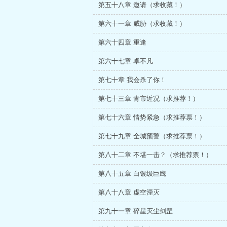
第五十八章 邀请（求收藏！）
第六十一章 威胁（求收藏！）
第六十四章 重逢
第六十七章 卓不凡
第七十章 我会杀了你！
第七十三章 青市近况（求推荐！）
第七十六章 情势紧急（求推荐票！）
第七十九章 全城预警（求推荐票！）
第八十二章 不堪一击？（求推荐票！）
第八十五章 白银级巨鹰
第八十八章 虚空湮灭
第九十一章 碎星灭尘剑罡