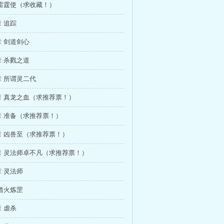
雷霆使（求收藏！）
 追踪
 剑道剑心
 杀戮之道
 所谓灵二代
章 真龙之血（求推荐票！）
 准备（求推荐票！）
章 凶兽至（求推荐票！）
章 灵法师卓不凡（求推荐票！）
 灵法师
借火炼罡
 虐杀