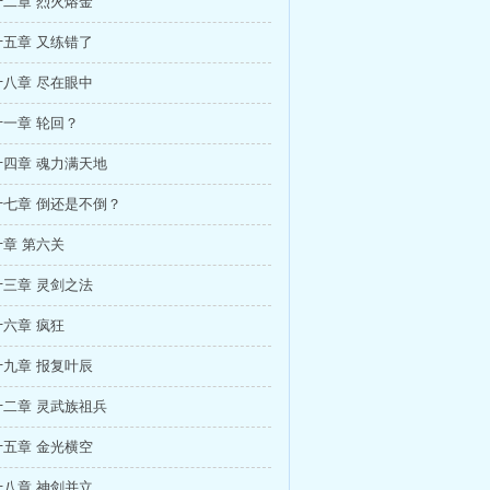
二章 烈火熔金
五章 又练错了
八章 尽在眼中
一章 轮回？
四章 魂力满天地
七章 倒还是不倒？
章 第六关
三章 灵剑之法
六章 疯狂
九章 报复叶辰
二章 灵武族祖兵
五章 金光横空
八章 神剑并立