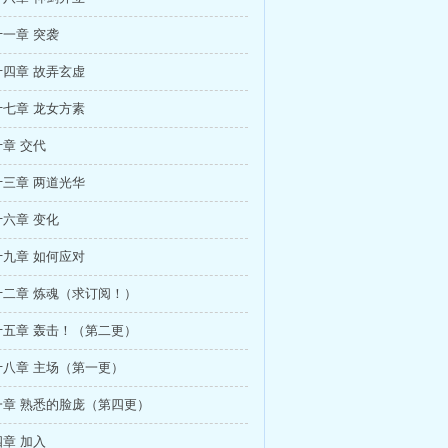
一章 突袭
四章 故弄玄虚
七章 龙女方素
章 交代
三章 两道光华
六章 变化
九章 如何应对
十二章 炼魂（求订阅！）
十五章 轰击！（第二更）
八章 主场（第一更）
一章 熟悉的脸庞（第四更）
章 加入