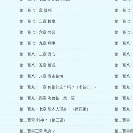
第一百七十章 疑惑
第一百七十
第一百七十三章 擒拿
第一百七十
第一百七十六章 整合
第一百七十
第一百七十九章 琐事
第一百八十
第一百八十二章 野心
第一百八十
第一百八十五章 近况
第一百八十
第一百八十八章 青市临海
第一百八十
第一百九十一章 你指的这个吗？（求首订！）
第一百九
第一百九十四章 海兽临（第一更）
第一百九
第一百九十七章 黑衣人现身！（第四更）
第一百九十
第二百章 剑神？（第三更）
第二百零
第二百零三章 私奔？
第二百零四