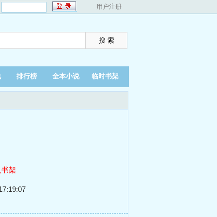
：
用户注册
说
排行榜
全本小说
临时书架
入书架
7:19:07