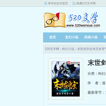
将本站设为首页
收藏520文学网
首页
玄幻小说
武侠小说
520文学网
-
科幻小说
-
末世剑宗全本完本章
末世
分类：科幻
作 者：道
最新章节：