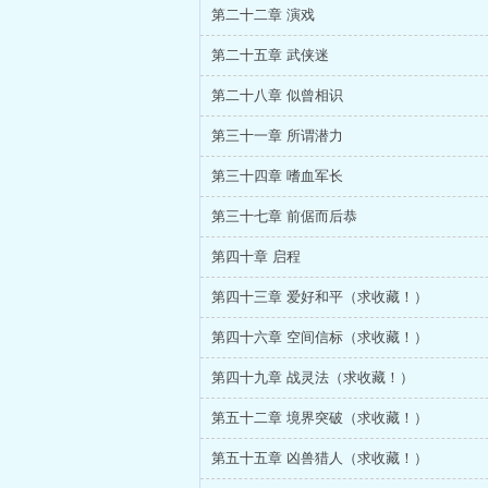
第二十二章 演戏
第二十五章 武侠迷
第二十八章 似曾相识
第三十一章 所谓潜力
第三十四章 嗜血军长
第三十七章 前倨而后恭
第四十章 启程
第四十三章 爱好和平（求收藏！）
第四十六章 空间信标（求收藏！）
第四十九章 战灵法（求收藏！）
第五十二章 境界突破（求收藏！）
第五十五章 凶兽猎人（求收藏！）