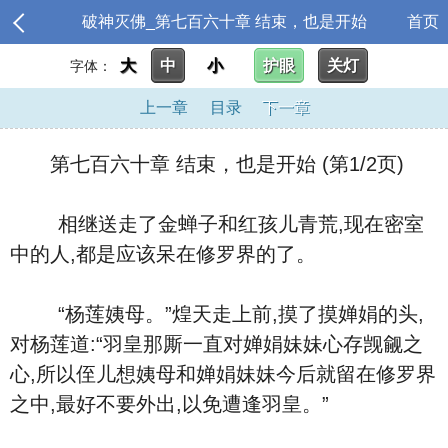
破神灭佛_第七百六十章 结束，也是开始
首页
大
中
小
护眼
关灯
字体：
上一章
目录
下一章
第七百六十章 结束，也是开始 (第1/2页)
相继送走了金蝉子和红孩儿青荒,现在密室
中的人,都是应该呆在修罗界的了。
“杨莲姨母。”煌天走上前,摸了摸婵娟的头,
对杨莲道:“羽皇那厮一直对婵娟妹妹心存觊觎之
心,所以侄儿想姨母和婵娟妹妹今后就留在修罗界
之中,最好不要外出,以免遭逢羽皇。”