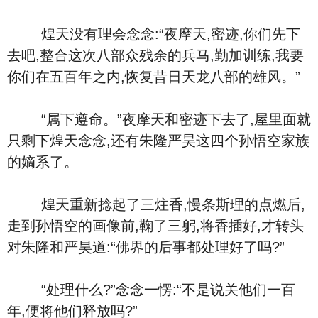
煌天没有理会念念:“夜摩天,密迹,你们先下
去吧,整合这次八部众残余的兵马,勤加训练,我要
你们在五百年之内,恢复昔日天龙八部的雄风。”
“属下遵命。”夜摩天和密迹下去了,屋里面就
只剩下煌天念念,还有朱隆严昊这四个孙悟空家族
的嫡系了。
煌天重新捻起了三炷香,慢条斯理的点燃后,
走到孙悟空的画像前,鞠了三躬,将香插好,才转头
对朱隆和严昊道:“佛界的后事都处理好了吗?”
“处理什么?”念念一愣:“不是说关他们一百
年,便将他们释放吗?”