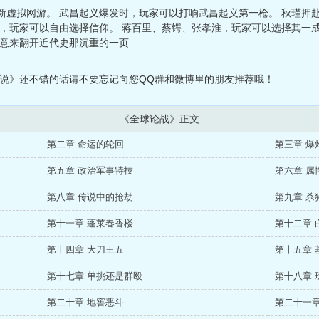
新虚拟网游。 武昌起义爆发时，玩家可以打响武昌起义第一枪。 秋瑾押
和，玩家可以自由选择信仰。 蒋百里、蔡锷、张孝淮，玩家可以选择其一
惬意来翻开近代史那沉重的一页……
小说》还不错的话请不要忘记向您QQ群和微博里的朋友推荐哦！
《全球论战》正文
第二章 命运的轮回
第三章 爆
第五章 政治军事特技
第六章 属
第八章 传说中的抢劫
第九章 杀
第十一章 蓬莱春香楼
第十二章 
第十四章 大刀王五
第十五章 
第十七章 单挑还是群殴
第十八章 
第二十章 地窖恶斗
第二十一章