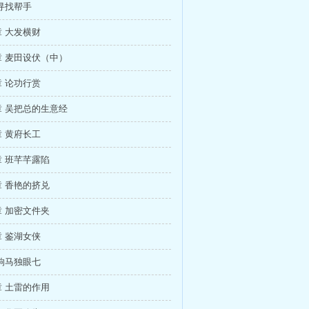
寻找帮手
 大发横财
 麦田设伏（中）
 论功行赏
 吴把总的生意经
 黄府长工
 班芊芊露陷
 香艳的挤兑
 加密文件夹
 鉴湖女侠
响马独眼七
 土雷的作用