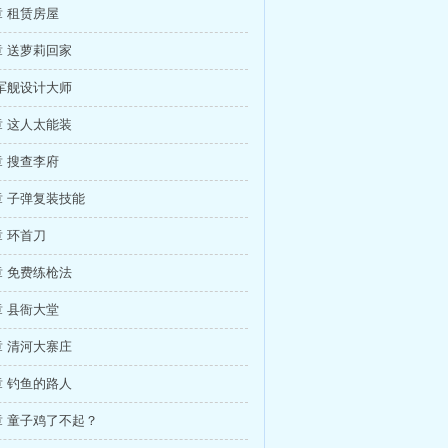
 租赁房屋
 送萝莉回家
军舰设计大师
 这人太能装
 搜查李府
 子弹复装技能
 环首刀
 免费练枪法
 县衙大堂
 清河大寨庄
 钓鱼的路人
 童子鸡了不起？