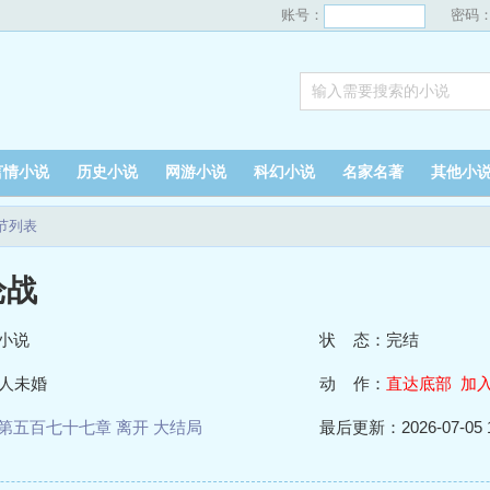
账号：
密码
言情小说
历史小说
网游小说
科幻小说
名家名著
其他小
节列表
论战
小说
状 态：完结
人未婚
动 作：
直达底部
加
第五百七十七章 离开 大结局
最后更新：2026-07-05 1