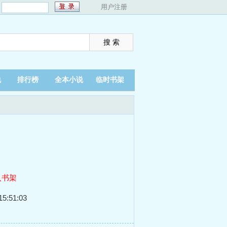
：
用户注册
说
排行榜
全本小说
临时书架
入书架
5:51:03