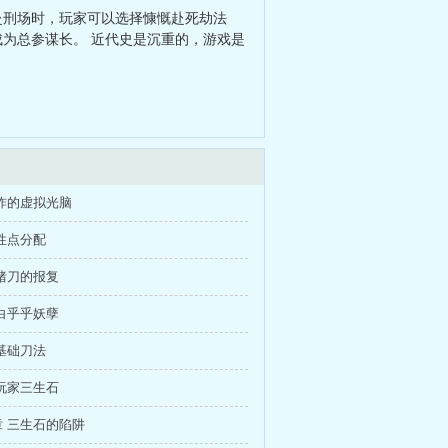
赴刑场时，玩家可以选择慷慨赴死劫法
成为总参谋长。 近代史是沉重的，游戏是
炸的虚拟光脑
性点分配
猪刀的报复
白乎乎妖孽
基础刀法
玩家三生石
 三生石的陷阱