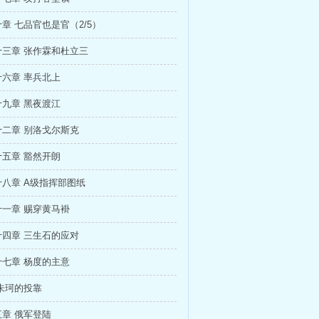
章 七品官也是官（2/5）
三章 张作霖和杜立三
六章 率兵北上
九章 黑夜渡江
二章 别洛戈尔斯克
五章 豁然开朗
八章 A级指挥部图纸
一章 赐穿黄马褂
四章 三生石的应对
七章 杨度的主意
朱珂的投靠
章 俄军登陆