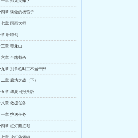
一章 师兄吴佩孚
四章 骄傲的杨皙子
七章 国画大师
章 轩辕剑
三章 毒龙山
六章 半路截杀
十九章 别拿临时工不当干部
二章 廊坊之战（下）
五章 华夏日报头版
八章 救援任务
一章 护送任务
四章 红灯照拦截
七章 攻打谷堡镇