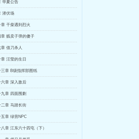
 华夏公告
 潜伏场
章 干柴遇到烈火
章 贱卖子弹的傻子
章 借刀杀人
章 汪莹的生日
三章 B级指挥部图纸
六章 深入敌后
九章 四面围剿
二章 马踏长街
五章 绿营NPC
十八章 江东六十四屯（下）