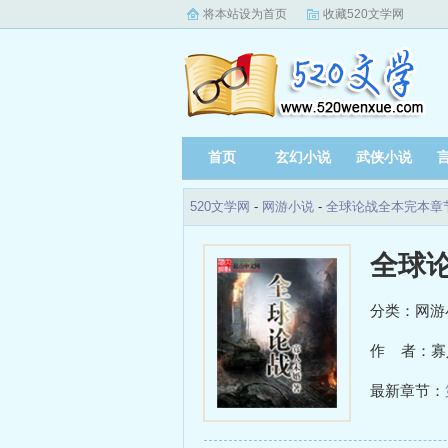
将本站设为首页
收藏520文学网
首页
玄幻小说
武侠小说
520文学网
-
网游小说
-
全球论战全本完本章
全球
分类：网游
作 者：寡
最新章节：