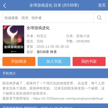
全球游戏进化 目录 (共538章)
首页
全球游戏进化
作者：剑无云
分类：其他小说
状态：完结
字数：2836399
更新：2025-11-05 05:30:16
最新：
第538章 终章
开始阅读
加入书架
我的书架
手机简介
陈安林穿越了，他来到了一个现代化的游戏世界。 在这里，每个人想
要攻克各个游戏，获得神奇奖励。 过来后的陈安林发现一个秘密，这
个秘密让他在游戏中如鱼得水。
最新章节推荐地址：https://m.520wenxue.com/quanqiuyouxijinhua/