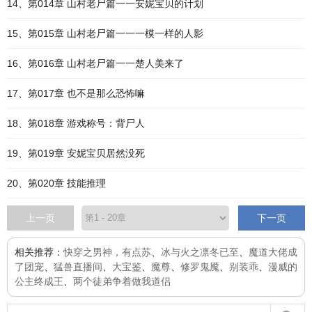
14、第014章 山村老尸篇一一安妮宝贝的计划
15、第015章 山村老尸篇一一一模一样的人影
16、第016章 山村老尸篇一一楚人美来了
17、第017章 也不是那么恐怖嘛
18、第018章 游戏称号：背尸人
19、第019章 安妮宝贝居然没死
20、第020章 技能推理
上一页
下一页
相关推荐：
快穿之男神，有点苏
、
冰与火之凛冬已至
、
魔道大佬成
了团宠
、
猛兽直播间
、
大宝鉴
、
魔尊
、
修罗鬼魇
、
别装乖
、
漫威的
公主终成王
、
两个徒弟争着做我道侣