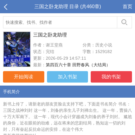
三国之卧龙助理 目录 (共460章)
首页
三国之卧龙助理
作者：谢王堂燕
分类：历史小说
状态：完结
字数：1529182
更新：2026-05-29 14:57:11
最新：
第四百六十章 田野春风（大结局）
开始阅读
加入书架
我的书架
手机简介
新书上传了，请新老的朋友赏脸去支持下吧，下面是书名简介 书名：
三国之战神刘封 这一年，刘备的亲生儿子刘禅出生。 这一年，曹操八
十万大军南下。 这一年，现代小会计穿越成为刘备的养子刘封。 尴尬
的身份，近在眼前的劫难，远在将来的悲剧结局，熟知这一切的刘
封，只有奋起反抗命运的安排，在这个伟大