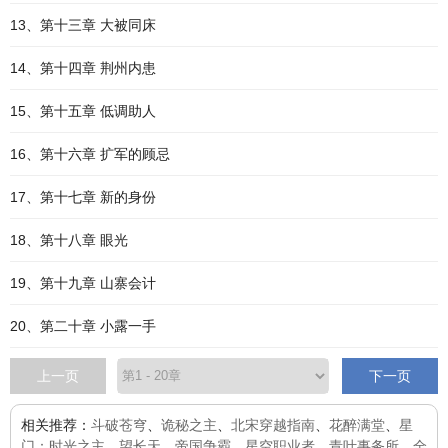
13、第十三章 大被同床
14、第十四章 荆州内患
15、第十五章 低调助人
16、第十六章 扩军的顾忌
17、第十七章 新的身份
18、第十八章 眼光
19、第十九章 山寨会计
20、第二十章 小露一手
上一页
下一页
相关推荐：
斗破苍穹
、
诡秘之主
、
北宋穿越指南
、
花醉满堂
、
星
门：时光之主
、
望长天
、
帝国争霸
、
星空职业者
、
青叶事务所
、
全