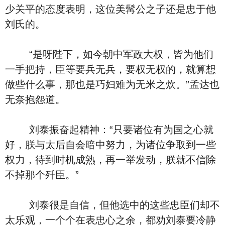
少关平的态度表明，这位美髯公之子还是忠于他
刘氏的。
“是呀陛下，如今朝中军政大权，皆为他们
一手把持，臣等要兵无兵，要权无权的，就算想
做些什么事，那也是巧妇难为无米之炊。”孟达也
无奈抱怨道。
刘泰振奋起精神：“只要诸位有为国之心就
好，朕与太后自会暗中努力，为诸位争取到一些
权力，待到时机成熟，再一举发动，朕就不信除
不掉那个歼臣。”
刘泰很是自信，但他选中的这些忠臣们却不
太乐观，一个个在表忠心之余，都劝刘泰要冷静