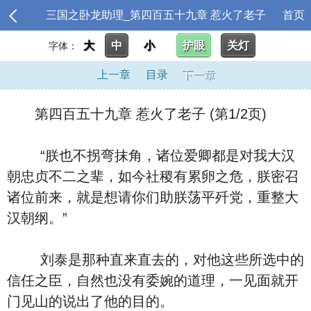
三国之卧龙助理_第四百五十九章 惹火了老子
首页
大
中
小
护眼
关灯
字体：
上一章
目录
下一章
第四百五十九章 惹火了老子 (第1/2页)
“朕也不拐弯抹角，诸位爱卿都是对我大汉
朝忠贞不二之辈，如今社稷有累卵之危，朕密召
诸位前来，就是想请你们助朕荡平歼党，重整大
汉朝纲。”
刘泰是那种直来直去的，对他这些所选中的
信任之臣，自然也没有委婉的道理，一见面就开
门见山的说出了他的目的。