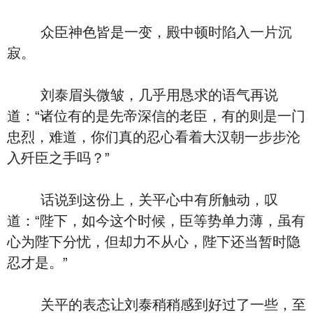
众臣神色皆是一变，殿中顿时陷入一片沉
寂。
刘泰眉头微皱，几乎用恳求的语气再说
道：“诸位有的是先帝深信的老臣，有的则是一门
忠烈，难道，你们真的忍心看着大汉朝一步步沦
入歼臣之手吗？”
话说到这份上，关平心中有所触动，叹
道：“陛下，如今这个时候，臣等势单力薄，虽有
心为陛下分忧，但却力不从心，陛下还当暂时隐
忍才是。”
关平的表态让刘泰稍稍感到好过了一些，至