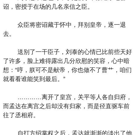
诏，密授于在场的几名亲信之臣。
众臣将密诏藏于怀中，拜别皇帝，逐一退
去。
送别了一干臣子，刘泰的心情已比前些天好
了许多，脸上难得露出几分欣慰的笑容，心中暗
想：“哼，朕可不是献帝，你也做不了曹艹，咱们
就看看谁能笑到最后。”
…………离开了皇宫，关平等人各自归府，
而孟达在离宫之后却没有归家，而是径直驱车前
往了丞相府。
自打方绍掌权之后，孟达就渐渐的淡出了他