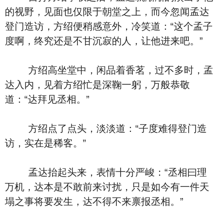
的视野，见面也仅限于朝堂之上，而今忽闻孟达
登门造访，方绍便稍感意外，冷笑道：“这个孟子
度啊，终究还是不甘沉寂的人，让他进来吧。”
方绍高坐堂中，闲品着香茗，过不多时，孟
达入内，见着方绍忙是深鞠一躬，万般恭敬
道：“达拜见丞相。”
方绍点了点头，淡淡道：“子度难得登门造
访，实在是稀客。”
孟达抬起头来，表情十分严峻：“丞相曰理
万机，达本是不敢前来讨扰，只是如今有一件天
塌之事将要发生，达不得不来禀报丞相。”