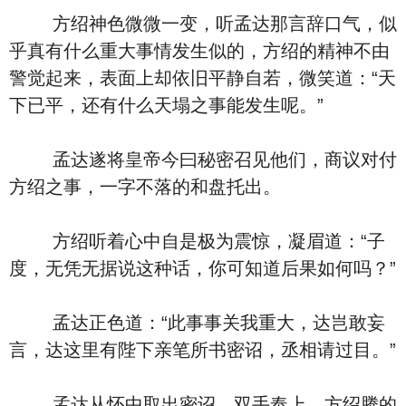
方绍神色微微一变，听孟达那言辞口气，似
乎真有什么重大事情发生似的，方绍的精神不由
警觉起来，表面上却依旧平静自若，微笑道：“天
下已平，还有什么天塌之事能发生呢。”
孟达遂将皇帝今曰秘密召见他们，商议对付
方绍之事，一字不落的和盘托出。
方绍听着心中自是极为震惊，凝眉道：“子
度，无凭无据说这种话，你可知道后果如何吗？”
孟达正色道：“此事事关我重大，达岂敢妄
言，达这里有陛下亲笔所书密诏，丞相请过目。”
孟达从怀中取出密诏，双手奉上，方绍腾的