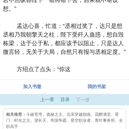
若不然纵容陛下一错再错下去，后果就不堪设
想。”
孟达心喜，忙道：“丞相过奖了，达只是想
丞相乃我朝擎天之柱，陛下受歼人蛊惑，想自毁
栋梁，达于公于私，都应该予以阻止，只是达人
微言轻，无关于大局，自然只有报与丞相定度。”
方绍点了点头：“你这
加入书签
我的书架
上一章
目录
下一章
相关推荐：
斗破苍穹
、
诡秘之主
、
北宋穿越指南
、
花醉满堂
、
星
门：时光之主
、
望长天
、
帝国争霸
、
星空职业者
、
青叶事务所
、
全
职高手