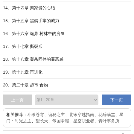
14、第十四章 秦家贵的心结
15、第十五章 黑鳞手掌的威力
16、第十六章 诡异 树林中的房屋
17、第十七章 撕裂爪
18、第十八章 轰杀同伴的罪恶感
19、第十九章 再进化
20、第二十章 超市 食物
上一页
下一页
相关推荐：
斗破苍穹
、
诡秘之主
、
北宋穿越指南
、
花醉满堂
、
星
门：时光之主
、
望长天
、
帝国争霸
、
星空职业者
、
青叶事务所