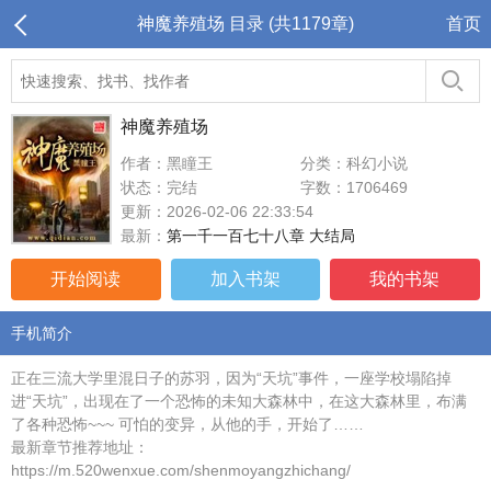
神魔养殖场 目录 (共1179章)
首页
神魔养殖场
作者：黑瞳王
分类：科幻小说
状态：完结
字数：1706469
更新：2026-02-06 22:33:54
最新：
第一千一百七十八章 大结局
开始阅读
加入书架
我的书架
手机简介
正在三流大学里混日子的苏羽，因为“天坑”事件，一座学校塌陷掉
进“天坑”，出现在了一个恐怖的未知大森林中，在这大森林里，布满
了各种恐怖~~~ 可怕的变异，从他的手，开始了……
最新章节推荐地址：
https://m.520wenxue.com/shenmoyangzhichang/