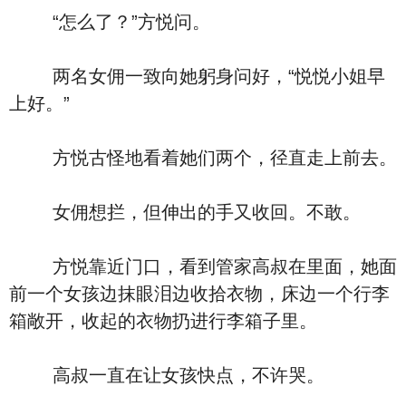
“怎么了？”方悦问。
两名女佣一致向她躬身问好，“悦悦小姐早
上好。”
方悦古怪地看着她们两个，径直走上前去。
女佣想拦，但伸出的手又收回。不敢。
方悦靠近门口，看到管家高叔在里面，她面
前一个女孩边抹眼泪边收拾衣物，床边一个行李
箱敞开，收起的衣物扔进行李箱子里。
高叔一直在让女孩快点，不许哭。