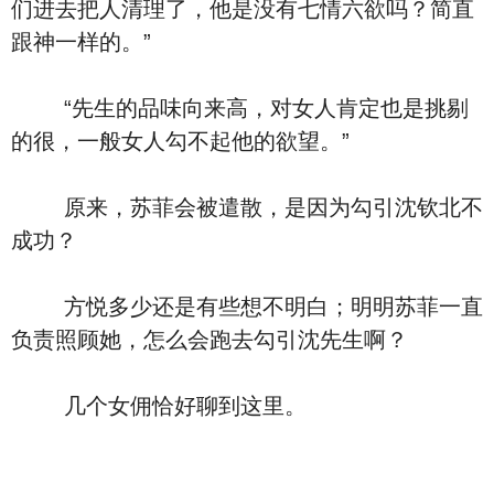
们进去把人清理了，他是没有七情六欲吗？简直
跟神一样的。”
“先生的品味向来高，对女人肯定也是挑剔
的很，一般女人勾不起他的欲望。”
原来，苏菲会被遣散，是因为勾引沈钦北不
成功？
方悦多少还是有些想不明白；明明苏菲一直
负责照顾她，怎么会跑去勾引沈先生啊？
几个女佣恰好聊到这里。