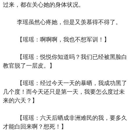
过来，都在关心她的身体状况。
李瑶虽然心疼她，但是又羡慕得不得了。
【瑶瑶：啊啊啊，我也不想军训！】
【瑶瑶：悦悦你知道吗？我们已经被黑脸白
教官脱了一层皮。】
【瑶瑶：经过今天一天的暴晒，我成功黑了
几个度！而今天还只是第一天，我要怎么度过未
来的六天？】
【瑶瑶：六天后晒成非洲难民的我，要多久
才能白回来啊？想死！】