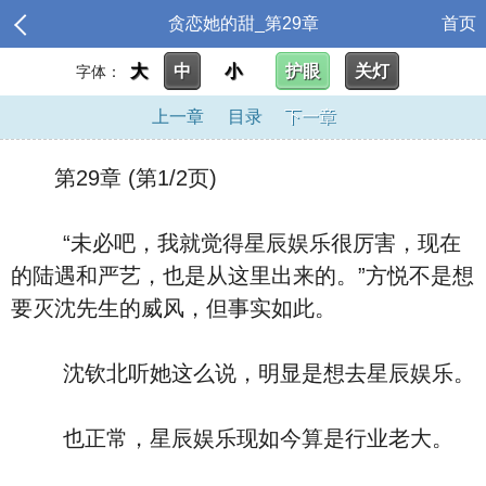
贪恋她的甜_第29章
首页
大
中
小
护眼
关灯
字体：
上一章
目录
下一章
第29章 (第1/2页)
“未必吧，我就觉得星辰娱乐很厉害，现在
的陆遇和严艺，也是从这里出来的。”方悦不是想
要灭沈先生的威风，但事实如此。
沈钦北听她这么说，明显是想去星辰娱乐。
也正常，星辰娱乐现如今算是行业老大。