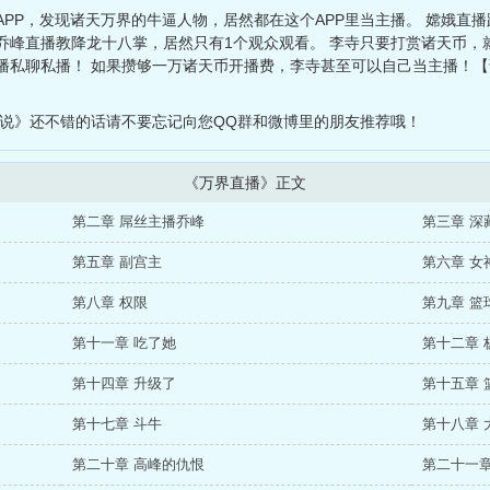
PP，发现诸天万界的牛逼人物，居然都在这个APP里当主播。 嫦娥直
乔峰直播教降龙十八掌，居然只有1个观众观看。 李寺只要打赏诸天币，
私聊私播！ 如果攒够一万诸天币开播费，李寺甚至可以自己当主播！【读者Q
小说》还不错的话请不要忘记向您QQ群和微博里的朋友推荐哦！
《万界直播》正文
第二章 屌丝主播乔峰
第三章 深
第五章 副宫主
第六章 女
第八章 权限
第九章 篮
第十一章 吃了她
第十二章 
第十四章 升级了
第十五章 
第十七章 斗牛
第十八章 
第二十章 高峰的仇恨
第二十一章