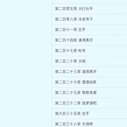
第二百零五章 大打出手
第二百零八章 冷老爷子
第二百十一章 交手
第二百十四章 潇洒离开
第二百十七章 蛇爷
第二百二十章 大闹
第二百二十三章 潇洒离开
第二百二十六章 遭遇劫匪
第二百二十九章 警察来袭
第二百三十二章 迷梦酒吧
第六百三十五章 交手
第二百三十八章 天洲帮