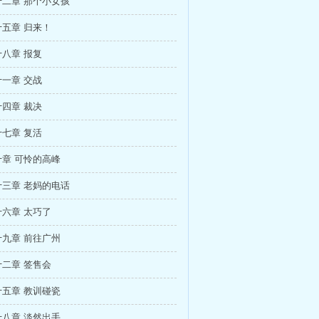
二章 那个小女孩
五章 归来！
八章 报复
一章 交战
四章 裁决
七章 复活
章 可怜的高峰
三章 老妈的电话
六章 太巧了
九章 前往广州
二章 签售会
五章 教训碰瓷
八章 淡然出手