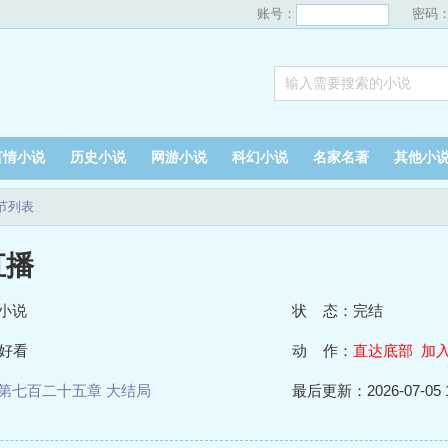
账号：
密码
言情小说
历史小说
网游小说
科幻小说
名家名著
其他小
节列表
直播
小说
状 态：完结
好看
动 作：
直达底部
加
第七百二十五章 大结局
最后更新：2026-07-05 1