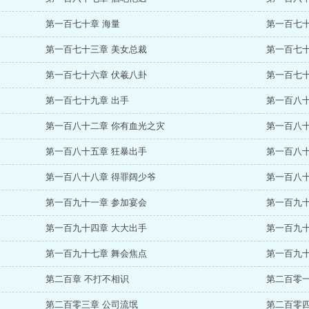
第一百七十章 海量
第一百七十
第一百七十三章 美女总裁
第一百七十
第一百七十六章 伏羲八卦
第一百七十
第一百七十九章 出手
第一百八十
第一百八十二章 你有血光之灾
第一百八十
第一百八十五章 狂暴出手
第一百八十
第一百八十八章 得罪阔少爷
第一百八十
第一百九十一章 参加宴会
第一百九十
第一百九十四章 大大出手
第一百九十
第一百九十七章 舞会焦点
第一百九十
第二百章 不打不相识
第二百零一
第二百零三章 公司流氓
第二百零四