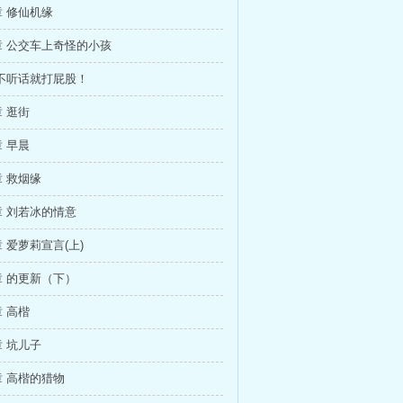
 修仙机缘
 公交车上奇怪的小孩
不听话就打屁股！
 逛街
 早晨
 救烟缘
 刘若冰的情意
 爱萝莉宣言(上)
 的更新（下）
 高楷
 坑儿子
 高楷的猎物