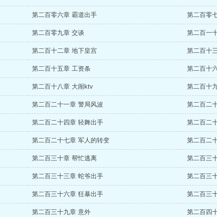
第二百零六章 霸道出手
第二百零七
第二百零九章 交谈
第二百一十
第二百十二章 地下皇宫
第二百十三
第二百十五章 工资条
第二百十六
第二百十八章 大闹ktv
第二百十九
第二百二十一章 警局风波
第二百二十
第二百二十四章 轻舞出手
第二百二十
第二百二十七章 军人的转变
第二百二十
第二百三十章 帮忙逃离
第二百三十
第二百三十三章 蛇爷出手
第二百三十
第二百三十六章 狂暴出手
第二百三十
第二百三十九章 意外
第二百四十