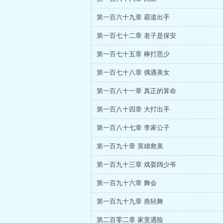
第一百六十九章 霸道出手
第一百七十二章 老子是保安
第一百七十五章 棒打恶少
第一百七十八章 偶遇美女
第一百八十一章 真正的算命
第一百八十四章 大打出手
第一百八十七章 李家公子
第一百九十章 英雄救美
第一百九十三章 戏耍阔少爷
第一百九十六章 舞会
第一百九十九章 燕轻舞
第二百零二章 家里遇险