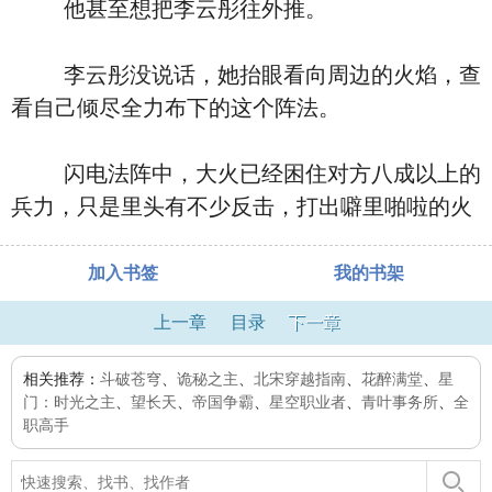
他甚至想把李云彤往外推。
李云彤没说话，她抬眼看向周边的火焰，查
看自己倾尽全力布下的这个阵法。
闪电法阵中，大火已经困住对方八成以上的
兵力，只是里头有不少反击，打出噼里啪啦的火
加入书签
我的书架
上一章
目录
下一章
相关推荐：
斗破苍穹
、
诡秘之主
、
北宋穿越指南
、
花醉满堂
、
星
门：时光之主
、
望长天
、
帝国争霸
、
星空职业者
、
青叶事务所
、
全
职高手