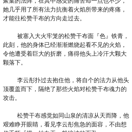
聚集的法阵，在其中感受的痛苦却一点也不少，
她几乎用了所有法力抗衡着火焰所带来的疼痛，
才能往松赞干布的方向走过去。
被塞入大火牢笼的松赞干布面『色』铁青，
此刻，他的身体已经渐渐燃烧起看不见的火焰，
令他遭受着巨大的折磨，痛得他头上冷汗大颗大
颗落下。
李云彤扑过去抱住他，将自个的法力从他头
顶覆盖而下，隔绝了那些火焰对松赞干布魂力的
攻击。
松赞干布感觉如同山泉的清凉从天而降，他
艰难睁开眼睛，看见李云彤焦急的面容，不由想