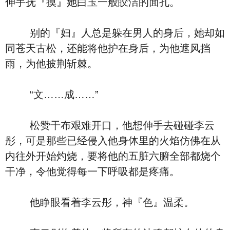
伸手抚『摸』她白玉一般皎洁的面孔。
别的『妇』人总是躲在男人的身后，她却如
同苍天古松，还能将他护在身后，为他遮风挡
雨，为他披荆斩棘。
“文……成……”
松赞干布艰难开口，他想伸手去碰碰李云
彤，可是那些已经侵入他身体里的火焰仿佛在从
内往外开始灼烧，要将他的五脏六腑全部都烧个
干净，令他觉得每一下呼吸都是疼痛。
他睁眼看着李云彤，神『色』温柔。