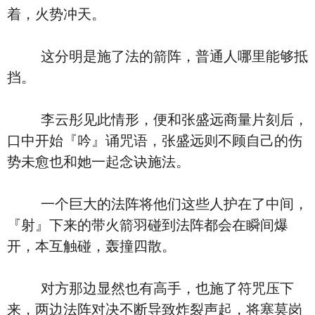
着，火势冲天。
这分明是施了法的箭阵，普通人哪里能够抵
挡。
李云彤见此情形，便和张盛远商量片刻后，
口中开始『吟』诵咒语，张盛远则不顾自己的伤
势未愈也和她一起念诀施法。
一个巨大的法阵将他们这些人护在了中间，
『射』下来的带火箭羽碰到法阵都会在瞬间爆
开，本互触碰，轰撞四散。
对方那边显然也有高手，也施了符咒压下
来，两边法阵对决不断导致炸裂声起，将塞莫岗