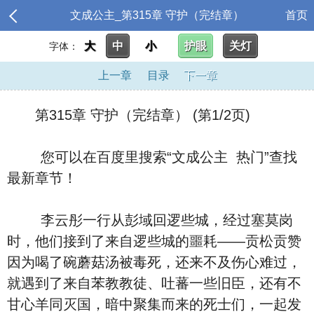
文成公主_第315章 守护（完结章）
首页
大
中
小
护眼
关灯
字体：
上一章
目录
下一章
第315章 守护（完结章） (第1/2页)
您可以在百度里搜索“文成公主 热门”查找
最新章节！
李云彤一行从彭域回逻些城，经过塞莫岗
时，他们接到了来自逻些城的噩耗——贡松贡赞
因为喝了碗蘑菇汤被毒死，还来不及伤心难过，
就遇到了来自苯教教徒、吐蕃一些旧臣，还有不
甘心羊同灭国，暗中聚集而来的死士们，一起发