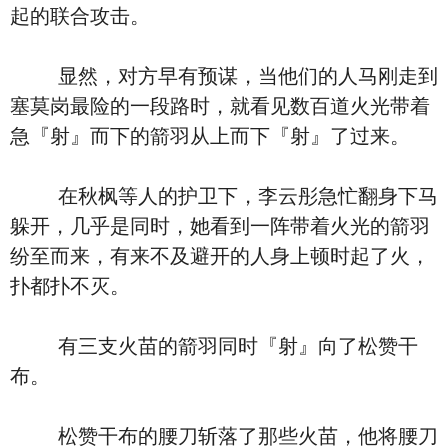
起的联合攻击。
显然，对方早有预谋，当他们的人马刚走到
塞莫岗最险的一段路时，就看见数百道火光带着
急『射』而下的箭羽从上而下『射』了过来。
在秋枫等人的护卫下，李云彤急忙翻身下马
躲开，几乎是同时，她看到一阵带着火光的箭羽
纷至而来，有来不及避开的人身上顿时起了火，
扑都扑不灭。
有三支火苗的箭羽同时『射』向了松赞干
布。
松赞干布的腰刀斩落了那些火苗，他将腰刀