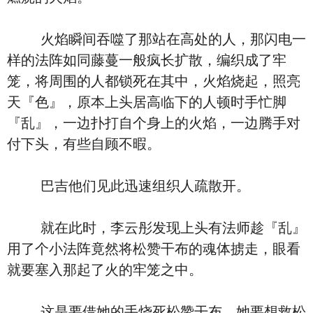
火焰瞬间吞噬了那站在高处的人，那闪电一
样的法阵如同藤蔓一般疯长扩散，编织成了牢
笼，将周围的人都锁死在其中，火焰烧起，照亮
天『色』，原本上头居高临下的人顿时手忙脚
『乱』，一边扑打自个身上的火焰，一边腾手对
付下头，有些自顾不暇。
巴吉他们见此迅速组织人疏散开。
就在此时，李云彤发现上头有法师趁『乱』
用了个小法阵竟然将松赞干布的魂体掳走，眼看
就要塞入那起了火的牢笼之中。
这是要借她的手烧死松赞干布，她要想救松