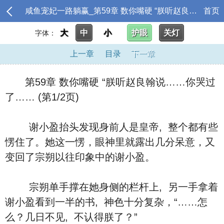
咸鱼宠妃一路躺赢_第59章 数你嘴硬 “朕听赵良翰说……你哭过了……
首页
大
中
小
护眼
关灯
字体：
上一章
目录
下一章
第59章 数你嘴硬 “朕听赵良翰说……你哭过
了…… (第1/2页)
谢小盈抬头发现身前人是皇帝, 整个都有些
愣住了。她这一愣，眼神里就露出几分呆意，又
变回了宗朔以往印象中的谢小盈。
宗朔单手撑在她身侧的栏杆上, 另一手拿着
谢小盈看到一半的书, 神色十分复杂，“……怎
么？几日不见, 不认得朕了？”