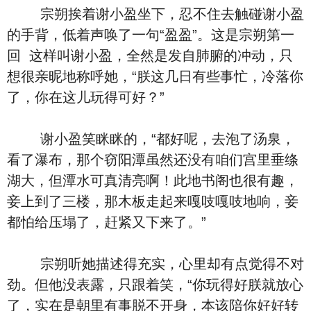
宗朔挨着谢小盈坐下，忍不住去触碰谢小盈
的手背，低着声唤了一句“盈盈”。这是宗朔第一
回 这样叫谢小盈，全然是发自肺腑的冲动，只
想很亲昵地称呼她，“朕这几日有些事忙，冷落你
了，你在这儿玩得可好？”
谢小盈笑眯眯的，“都好呢，去泡了汤泉，
看了瀑布，那个窃阳潭虽然还没有咱们宫里垂绦
湖大，但潭水可真清亮啊！此地书阁也很有趣，
妾上到了三楼，那木板走起来嘎吱嘎吱地响，妾
都怕给压塌了，赶紧又下来了。”
宗朔听她描述得充实，心里却有点觉得不对
劲。但他没表露，只跟着笑，“你玩得好朕就放心
了，实在是朝里有事脱不开身，本该陪你好好转