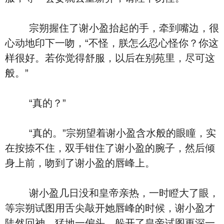
宗朔握住了谢小盈抬起的手，牵到嘴边，很
心动地印下一吻，“不怪，朕怎么忍心怪你？你这
样很好。若你觉得舒服，以后在别苑里，尽可这
般。”
“真的？”
“真的。”宗朔望着谢小盈含水般的眼瞳，实
在按捺不住，双手钳住了谢小盈的腕子，然后倾
身上前，吻到了谢小盈的唇峰上。
谢小盈几日没和皇帝亲热，一时瞪大了眼，
等宗朔试图用舌尖敲开她唇峰的时候，谢小盈才
陡然回神，猛地一偏头，躲开了皇帝试图更深一