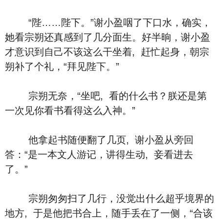
“陛……陛下。”谢小盈咽了下口水，确实，
她看宗朔还真感到了几分面生。好半晌，谢小盈
才意识到自己不该这么干坐着, 赶忙起身，朝宗
朔补了个礼，“拜见陛下。”
宗朔无奈，“坐吧, 看的什么书？朕还是第
一次见你看书看得这么入神。”
他拿起书随便翻了几页, 谢小盈从旁回
答：“是一本文人游记，讲得生动, 妾看进去
了。”
宗朔匆匆扫了几行，没觉出什么超乎境界的
地方, 于是他把书合上，随手丢在了一侧，“合该