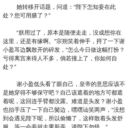
她转移开话题，问道：“陛下怎知妾在此
处？您可用膳了？”
“朕用过了，原本是随便走走，没成想你在
这里，还是有缘啊。”宗朔笑着伸手，捋了一下谢
小盈耳边飘散开的碎发，“怎么今日做这幅打扮？
亏得离宫来得人不多，倘若撞上了，你如何自
处？”
谢小盈低头看了眼自己，皇帝的意思应该不
是她穿得不够保守吧？自己该遮着的地方可都遮
着呢，这回连手臂都没露。难道是头发？谢小盈
也抬手压了一下自己鬓边，嘿嘿讪笑两声，“没想
到会遇见陛下呢，所以偷懒了，这样散着头发舒
服，等一会妾就去重新弄，请陛下勿怪。”