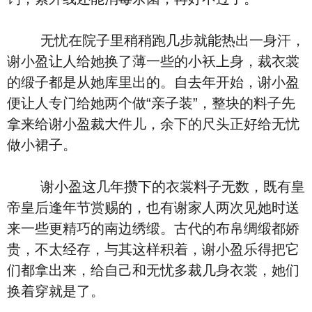
无忧在院子里稍稍跑几步就能热出一身汗，
谢小盈让人给她换了薄一些的小袄上身，裁衣裳
的缎子都是从她库里出的。自去年开始，谢小盈
便让人专门给她两个做“亲子装”，整块的料子先
拿来给谢小盈裁大件儿，余下的尺头正好给无忧
做小裙子。
谢小盈这几年攒下的衣裳料子无数，既有皇
帝皇后逢年节赏赐的，也有谢家人两次见她时送
来一些更精巧的南边绣缎。古代的布帛绸缎都娇
贵，不太经存，与其这样积着，谢小盈乐得把它
们都拿出来，给自己和无忧多裁几身衣裳，她们
换着穿就是了。