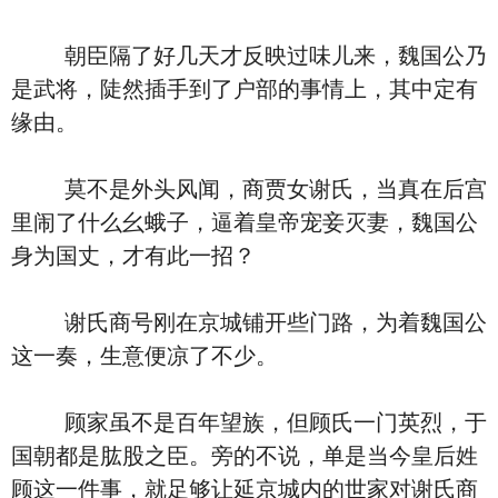
朝臣隔了好几天才反映过味儿来，魏国公乃
是武将，陡然插手到了户部的事情上，其中定有
缘由。
莫不是外头风闻，商贾女谢氏，当真在后宫
里闹了什么幺蛾子，逼着皇帝宠妾灭妻，魏国公
身为国丈，才有此一招？
谢氏商号刚在京城铺开些门路，为着魏国公
这一奏，生意便凉了不少。
顾家虽不是百年望族，但顾氏一门英烈，于
国朝都是肱股之臣。旁的不说，单是当今皇后姓
顾这一件事，就足够让延京城内的世家对谢氏商