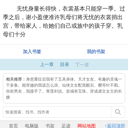
无忧身量长得快，衣裳基本只能穿一季。过
季之后，谢小盈便准许乳母们将无忧的衣裳捎出
宫，带给家人，给她们自己或族中的孩子穿。乳
母们十分
加入书签
我的书架
上一章
目录
下一章
相关推荐：
身患重症后我有了五具身体
、
天才女友
、
有趣的灵魂一
千多集
、
能穿越的我该怎么浪
、
仙侠文女配觉醒后
、
樱哥针不戳
、
你前男友，我接手了
、
青莲剑说
、
皇城有宝珠
、
穿成虐文女主的长
嫂
首页
电脑版
书架
足迹
网站地图
↑返回顶部