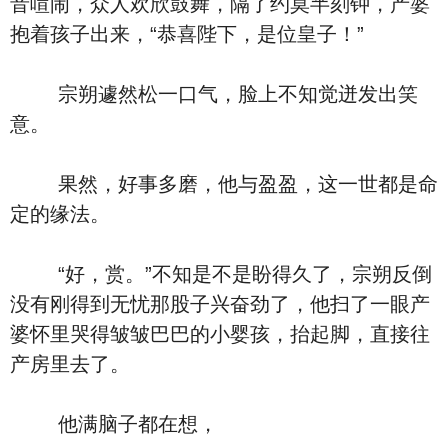
音喧闹，众人欢欣鼓舞，隔了约莫半刻钟，产婆
抱着孩子出来，“恭喜陛下，是位皇子！”
宗朔遽然松一口气，脸上不知觉迸发出笑
意。
果然，好事多磨，他与盈盈，这一世都是命
定的缘法。
“好，赏。”不知是不是盼得久了，宗朔反倒
没有刚得到无忧那股子兴奋劲了，他扫了一眼产
婆怀里哭得皱皱巴巴的小婴孩，抬起脚，直接往
产房里去了。
他满脑子都在想，