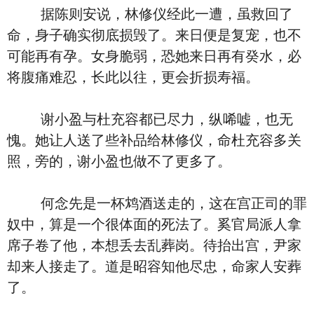
据陈则安说，林修仪经此一遭，虽救回了
命，身子确实彻底损毁了。来日便是复宠，也不
可能再有孕。女身脆弱，恐她来日再有癸水，必
将腹痛难忍，长此以往，更会折损寿福。
谢小盈与杜充容都已尽力，纵唏嘘，也无
愧。她让人送了些补品给林修仪，命杜充容多关
照，旁的，谢小盈也做不了更多了。
何念先是一杯鸩酒送走的，这在宫正司的罪
奴中，算是一个很体面的死法了。奚官局派人拿
席子卷了他，本想丢去乱葬岗。待抬出宫，尹家
却来人接走了。道是昭容知他尽忠，命家人安葬
了。