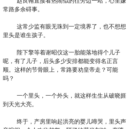
赵良翰直接看热闹似的往旁边一站，心里嫌
常路多余碍事。
这常少监有眼无珠到一定境界了，也不想想
里头是谁生孩子。
陛下擎等着谢昭仪这一胎能落地得个儿子
呢，有了儿子，后头多少安排都能变得名正言
顺。这样的节骨眼上，常路要劝皇帝走？可能
吗？
一个里头，一个外头，就这样生生从破晓捱
到天光大亮。
终于，产房里响起洪亮的婴儿啼哭，里头声