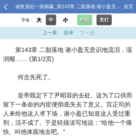
咸鱼宠妃一路躺赢_第143章 二胎落地 谢小盈无意识地流泪，湿润顺……
首页
大
中
小
护眼
关灯
字体：
上一章
目录
下一章
第143章 二胎落地 谢小盈无意识地流泪，湿
润顺…… (第1/2页)
何念先死了。
皇帝既定下了尹昭容的去处, 这为了口供而
留下一条命的内宦便彻底失去了意义。宫正司的
人来给他这人求下场，谢小盈已知道这人受过重
刑，活不成了, 于是轻描淡写地说：“给他一个痛
快, 叫他体面地去吧。”