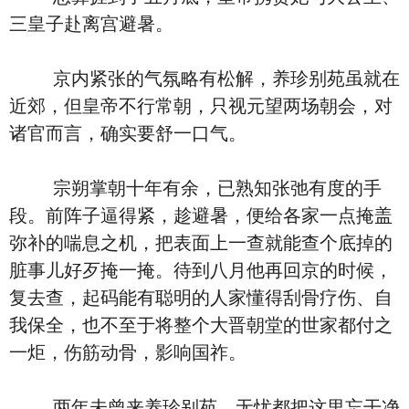
三皇子赴离宫避暑。
京内紧张的气氛略有松解，养珍别苑虽就在
近郊，但皇帝不行常朝，只视元望两场朝会，对
诸官而言，确实要舒一口气。
宗朔掌朝十年有余，已熟知张弛有度的手
段。前阵子逼得紧，趁避暑，便给各家一点掩盖
弥补的喘息之机，把表面上一查就能查个底掉的
脏事儿好歹掩一掩。待到八月他再回京的时候，
复去查，起码能有聪明的人家懂得刮骨疗伤、自
我保全，也不至于将整个大晋朝堂的世家都付之
一炬，伤筋动骨，影响国祚。
两年未曾来养珍别苑，无忧都把这里忘干净