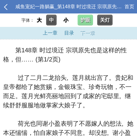
咸鱼宠妃一路躺赢_第148章 时过境迁 宗琪原先也是这样的性格，但……
首页
大
中
小
护眼
关灯
字体：
上一章
目录
下一章
第148章 时过境迁 宗琪原先也是这样的性
格，但…… (第1/2页)
过了二月二龙抬头, 莲月就出宫了。贵妃和
皇帝都给了她赏赐，金银珠宝、珍奇玩物，不一
而足。莲月光鲜亮丽地回到了成家的宅邸里, 继
续舒舒服服地做掌家大娘子了。
荷光也同谢小盈表明了不愿嫁人的想法, 她
本还惴惴，怕自家娘子不同意。却没想, 谢小盈