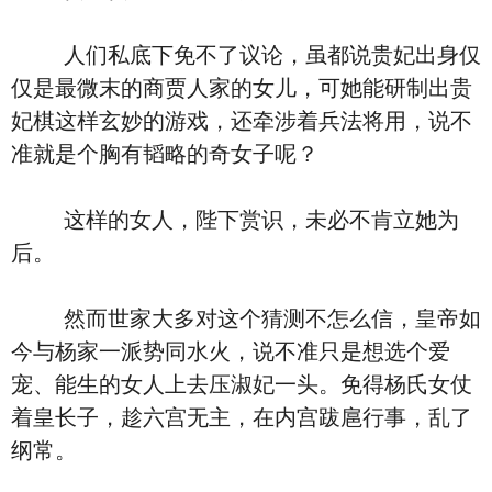
人们私底下免不了议论，虽都说贵妃出身仅
仅是最微末的商贾人家的女儿，可她能研制出贵
妃棋这样玄妙的游戏，还牵涉着兵法将用，说不
准就是个胸有韬略的奇女子呢？
这样的女人，陛下赏识，未必不肯立她为
后。
然而世家大多对这个猜测不怎么信，皇帝如
今与杨家一派势同水火，说不准只是想选个爱
宠、能生的女人上去压淑妃一头。免得杨氏女仗
着皇长子，趁六宫无主，在内宫跋扈行事，乱了
纲常。