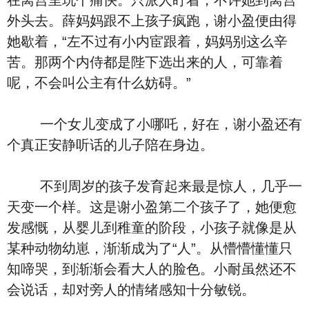
在离宫里玩个痛快。只派人盯着，不许她到离宫
外头去。薛妈妈跟不上孩子疯跑，谢小盈便由得
她歇着，“左不过有小内宦跟着，妈妈别这么辛
苦。那两个内侍都是陛下选出来的人，可靠着
呢，不会叫公主有什么妨碍。”
一个女儿变成了小哪吒，好在，谢小盈还有
个真正安静听话的儿子陪在身边。
不到周岁的孩子发育起来最是惊人，几乎一
天变一个样。这是谢小盈第二个孩子了，她便愈
发感慨，从婴儿到稚童的阶段，小孩子就像是从
某种动物幼崽，渐渐成为了“人”。从懵懵懂懂只
知啼哭，到渐渐会看大人的脸色。小耐虽然还不
会说话，却对旁人的情绪感知十分敏锐。