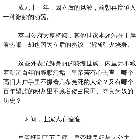
成元十一年，因立后的风波，前朝再度陷入
一种微妙的动荡。
英国公府大厦将倾，其他世家本还站在干岸
看热闹，却也因为立后的奏议，渐渐引火烧身。
这些外表光鲜亮丽的簪缨世族，内里无不藏
着积沉百年的腌臜污垢。皇帝若有心去查，哪个
高门大户手里不攥着几条冤死的人命？又有哪个
百年望族的积蓄里不藏着侵占民田、夺良为奴的
历史？
一时间，世家人心惶惶。
总算捱到了五月底，皇帝携贵妃与大公主、