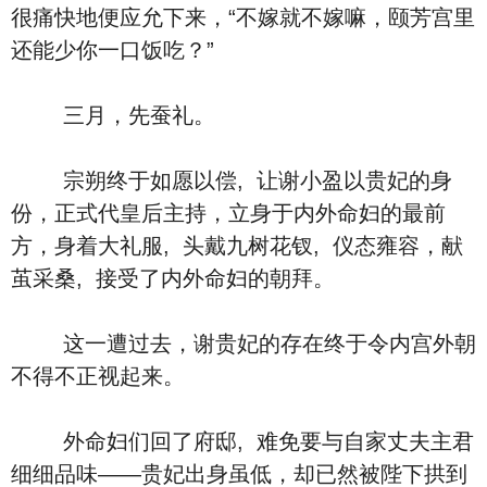
很痛快地便应允下来，“不嫁就不嫁嘛，颐芳宫里
还能少你一口饭吃？”
三月，先蚕礼。
宗朔终于如愿以偿, 让谢小盈以贵妃的身
份，正式代皇后主持，立身于内外命妇的最前
方，身着大礼服, 头戴九树花钗, 仪态雍容，献
茧采桑, 接受了内外命妇的朝拜。
这一遭过去，谢贵妃的存在终于令内宫外朝
不得不正视起来。
外命妇们回了府邸, 难免要与自家丈夫主君
细细品味——贵妃出身虽低，却已然被陛下拱到