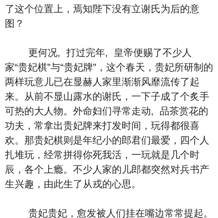
了这个位置上，焉知陛下没有立谢氏为后的意
图？
更何况, 打过完年, 皇帝便赐了不少人
家“贵妃棋”与“贵妃牌”，这个春天，贵妃所研制的
两样玩意儿已在显赫人家里渐渐风靡流传了起
来。从前不显山露水的谢氏，一下子成了个炙手
可热的大人物。外命妇们寻常走动, 品茶赏花的
功夫，常拿出贵妃牌来打发时间，玩得都很喜
欢。那贵妃棋则是年纪小的郎君们最爱，四个人
扎堆玩，经常拼得你死我活，一玩就是几个时
辰，各个上瘾。不少人家的儿郎都突然对兵书产
生兴趣，由此生了从戎的心思。
贵妃贵妃，愈发被人们挂在嘴边常常提起。