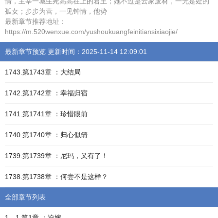
情，主宰一城生死高高在上的君王；她不过是云家废材，一无是处的
孤女；步步为营，一见钟情，他势
最新章节推荐地址：
https://m.520wenxue.com/yushoukuangfeinitiansixiaojie/
最新章节预览 更新时间：2025-11-14 12:09:01
1743.第1743章 ：大结局
1742.第1742章 ：幸福归宿
1741.第1741章 ：珍惜眼前
1740.第1740章 ：归心似箭
1739.第1739章 ：尼玛，又有了！
1738.第1738章 ：何尝不是这样？
全部章节列表
1、1.第1章 ：迫嫁