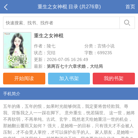
重生之女神棍 目录 (共276章)
首页
重生之女神棍
作者：陵七
分类：言情小说
状态：完结
字数：699235
更新：2026-07-05 16:26:49
最新：
第两百七十六章求婚，大结局
开始阅读
加入书架
我的书架
手机简介
五年的痛，五年的恨，如果时光能够倒流，我定要将曾经欺我、辱
我、背叛我之人一一踩在脚下。 意外重生，恍若隔世。 这一世，她将
不再软弱，不再单纯。古武、玄学，既然老天给她重活一世的机会，
那她翻云覆雨又如何？ 强大，是她唯一的目标，只有强大才不会被人
压制，才不会受人掌控，才可以保护在乎的人。 家人朋友，是她唯一