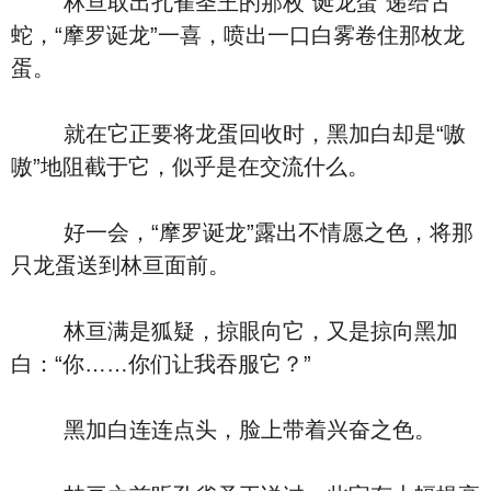
林亘取出孔雀圣王的那枚“诞龙蛋”递给古
蛇，“摩罗诞龙”一喜，喷出一口白雾卷住那枚龙
蛋。
就在它正要将龙蛋回收时，黑加白却是“嗷
嗷”地阻截于它，似乎是在交流什么。
好一会，“摩罗诞龙”露出不情愿之色，将那
只龙蛋送到林亘面前。
林亘满是狐疑，掠眼向它，又是掠向黑加
白：“你……你们让我吞服它？”
黑加白连连点头，脸上带着兴奋之色。