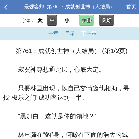
最强客卿_第761：成就创世神（大结局）
首页
大
中
小
护眼
关灯
字体：
上一章
目录
下一章
第761：成就创世神（大结局） (第1/2页)
寂寞神尊想通此层，心底大定。
只要林亘出现，以自已交情邀他相助，寻
找“极乐之门”成功率达到一半。
“黑加白，这就是你的领地？”
林亘骑在“豹”身，俯瞰在下面的浩大的城