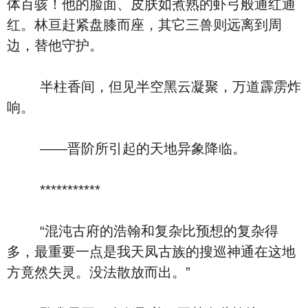
体百骇！他的脸面、皮肤如煮熟的虾弓般通红通
红。林亘赶紧盘膝而座，其它三兽则远离到周
边，替他守护。
半柱香间，但见半空黑云凝聚，万道霹雳炸
响。
——晋阶所引起的天地异象降临。
***********
“混沌古府的浩翰和复杂比预想的复杂得
多，最重要一点是我天凤古族的搜巡神通在这地
方竟然失灵。没法散放而出。”