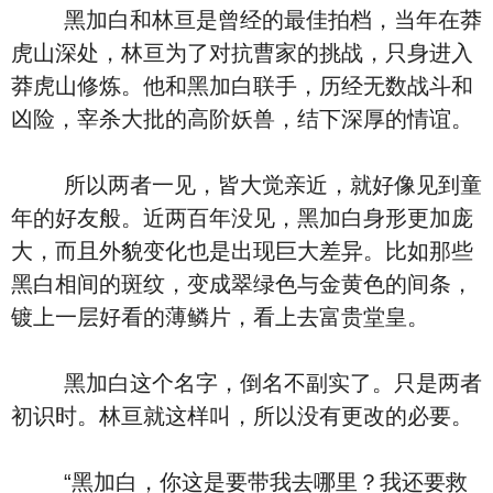
黑加白和林亘是曾经的最佳拍档，当年在莽
虎山深处，林亘为了对抗曹家的挑战，只身进入
莽虎山修炼。他和黑加白联手，历经无数战斗和
凶险，宰杀大批的高阶妖兽，结下深厚的情谊。
所以两者一见，皆大觉亲近，就好像见到童
年的好友般。近两百年没见，黑加白身形更加庞
大，而且外貌变化也是出现巨大差异。比如那些
黑白相间的斑纹，变成翠绿色与金黄色的间条，
镀上一层好看的薄鳞片，看上去富贵堂皇。
黑加白这个名字，倒名不副实了。只是两者
初识时。林亘就这样叫，所以没有更改的必要。
“黑加白，你这是要带我去哪里？我还要救