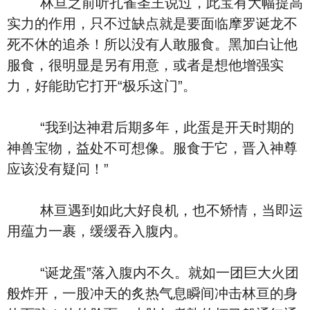
林亘之前听孔雀圣王说过，此宝有大幅提高
实力的作用，只不过缺点就是要面临摩罗诞龙不
死不休的追杀！所以没有人敢服食。黑加白让他
服食，很明显是另有用意，或者是想他增强实
力，好能助它打开“极乐这门”。
“我到达神君后期多年，此蛋是开天时期的
神兽宝物，益处不可想像。服食于它，晋入神尊
应该没有疑问！”
林亘遇到如此大好良机，也不矫情，当即运
用蕴力一裹，缓缓吞入腹内。
“诞龙蛋”落入腹内不久。就如一团巨大火团
般炸开，一股冲天的炙热气息瞬间冲击林亘的身