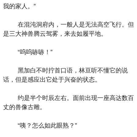
我的家人。”
在混沌洞府内，一般人是无法高空飞行。但
是三大神兽腾云驾雾，来去如履平地。
“呜呜哧哧！”
黑加白不时拧首口语，林亘听不懂它的说
话，但是感应出它处于兴奋的状态。
约是半个时辰左右。面前出现一座高达数百
丈的兽像古雕。
“咦？怎么如此眼熟？”